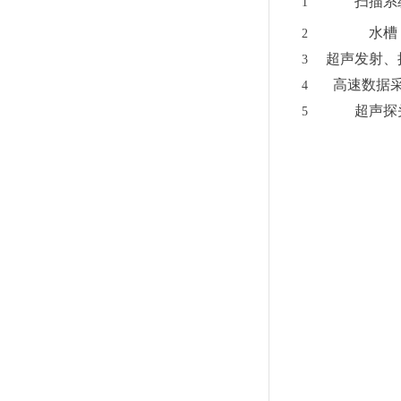
扫描系
1
水槽
2
超声发射、
3
高速数据
4
超声探
5