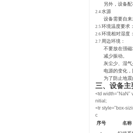
另外，设备配
水源
2.4
设备需要自来
环境温度要求
2.5
环境相对湿度
2.6
周边环境：
2.7
不要放在强磁
减少振动。
灰尘少、湿气
电源的变化，
为了防止地震
三、设备主
<td width="NaN" va
nitial;
<tr style="box-sizi
c
序号
名称