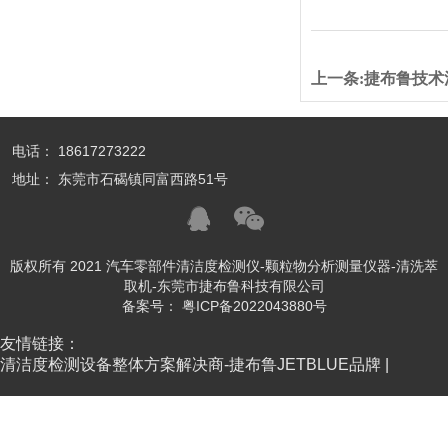
上一条:
捷布鲁技术
电话： 18617273222
地址： 东莞市石碣镇同富西路51号
版权所有 2021 汽车零部件清洁度检测仪-颗粒物分析测量仪器-清洗萃
取机-东莞市捷布鲁科技有限公司
备案号：
粤ICP备2022043880号
友情链接：
清洁度检测设备整体方案解决商-捷布鲁JETBLUE品牌 |