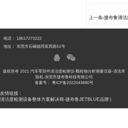
上一条:
捷布鲁清洁
电话： 18617273222
地址： 东莞市石碣镇同富西路51号
版权所有 2021 汽车零部件清洁度检测仪-颗粒物分析测量仪器-清洗萃
取机-东莞市捷布鲁科技有限公司
备案号：
粤ICP备2022043880号
友情链接：
清洁度检测设备整体方案解决商-捷布鲁JETBLUE品牌 |